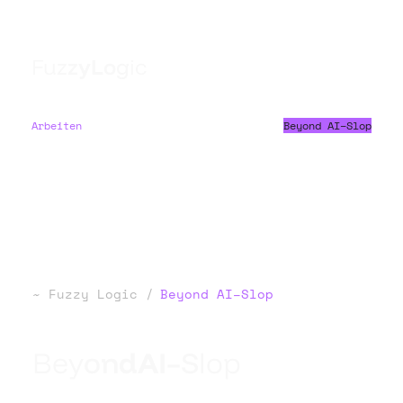
F
u
z
z
y
L
o
g
i
c
Arbeiten
Beyond AI–Slop
Fuzzy Logic
Beyond AI–Slop
B
e
y
o
n
d
A
I
–
S
l
o
p