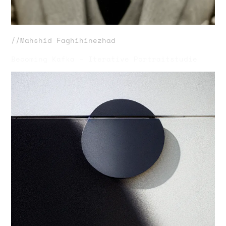
//Mahshid Faghihinezhad
Becoming Kafka – Iterative Portraitstudie