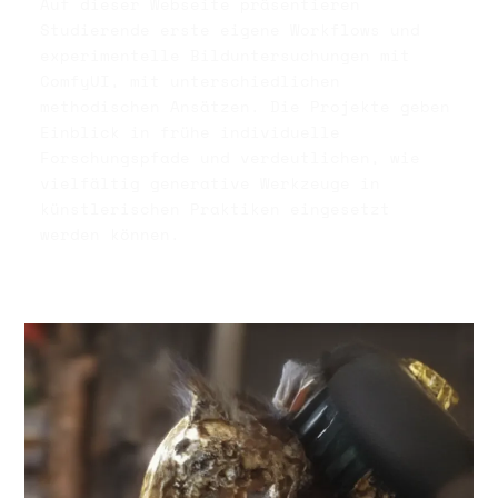
Auf dieser Webseite präsentieren
Studierende erste eigene Workflows und
experimentelle Bilduntersuchungen mit
ComfyUI, mit unterschiedlichen
methodischen Ansätzen. Die Projekte geben
Einblick in frühe individuelle
Forschungspfade und verdeutlichen, wie
vielfältig generative Werkzeuge in
künstlerischen Praktiken eingesetzt
werden können.