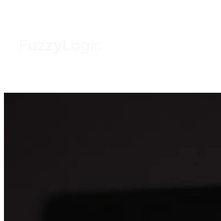
F
u
z
z
y
L
o
g
i
c