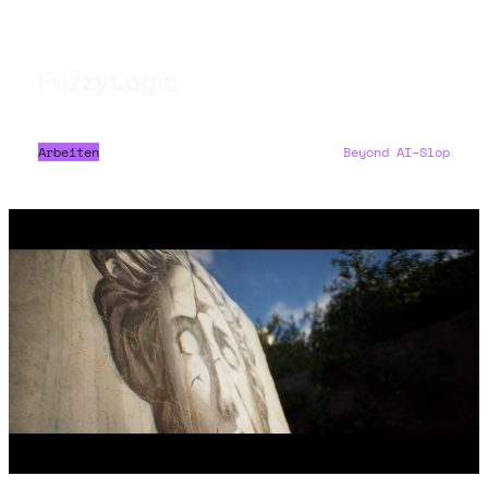
F
u
z
z
y
L
o
g
i
c
Arbeiten
Beyond AI–Slop